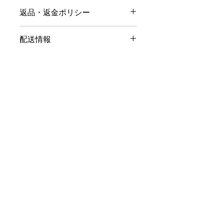
商品の詳細です。サイズ、素材、お手
返品・返金ポリシー
入れ方法、クリーニング方法など、商
品に関する詳細情報を追加するのに最
返品および返金ポリシーです。購入に
適な場所です。また、この商品が特別
配送情報
満足できなかった場合にどうすればよ
な理由や、この商品からお客様がどの
いかを顧客に知らせるのに最適な場所
ようなメリットを得られるかを書くの
配送ポリシーです。配送方法、梱包、
です。わかりやすい返金または交換ポ
に最適なスペースでもあります。
費用に関する詳細情報を追加するのに
リシーを用意することは、信頼を築
最適な場所です。配送ポリシーについ
き、顧客に安心して購入できることを
てわかりやすい情報を提供すること
安心させる優れた方法です。
は、信頼を築き、お客様が安心して購
入できることを確信させる優れた方法
です。